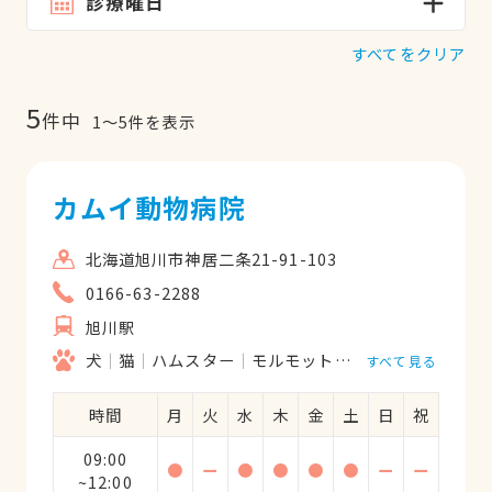
診療曜日
すべてをクリア
5
件中
1
〜
5
件を表示
カムイ動物病院
北海道旭川市神居二条21-91-103
0166-63-2288
旭川駅
犬
猫
ハムスター
モルモット
フェレット
うさ
すべて見る
時間
月
火
水
木
金
土
日
祝
09:00
●
ー
●
●
●
●
ー
ー
~12:00