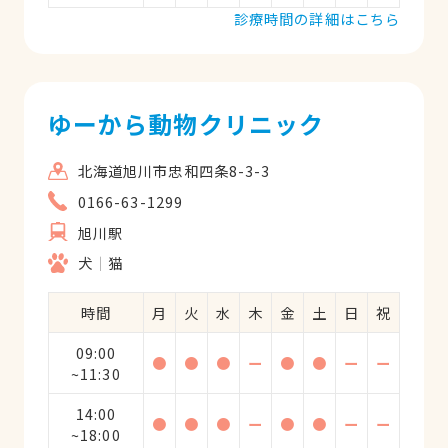
診療時間の詳細はこちら
ゆーから動物クリニック
北海道旭川市忠和四条8-3-3
0166-63-1299
旭川駅
犬
猫
時間
月
火
水
木
金
土
日
祝
09:00
●
●
●
ー
●
●
ー
ー
~11:30
14:00
●
●
●
ー
●
●
ー
ー
~18:00