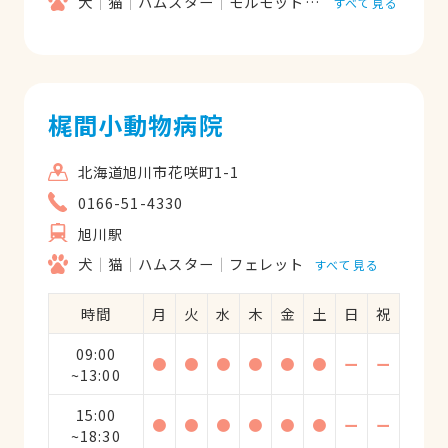
犬
猫
ハムスター
モルモット
フェレット
うさ
すべて見る
梶間小動物病院
北海道旭川市花咲町1-1
0166-51-4330
旭川駅
犬
猫
ハムスター
フェレット
すべて見る
時間
月
火
水
木
金
土
日
祝
09:00
●
●
●
●
●
●
ー
ー
~13:00
15:00
●
●
●
●
●
●
ー
ー
~18:30