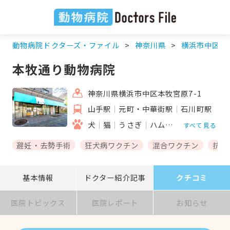
動物病院ドクターズ・ファイル
神奈川県
横浜市中区
本牧通り動物病院
神奈川県横浜市中区本牧宮原7-1
山手駅
元町・中華街駅
石川町駅
犬
猫
うさぎ
ハムスター
フクロモ
すべて見る
避妊・去勢手術
狂犬病ワクチン
混合ワクチン
抗体
基本情報
ドクター紹介記事
クチコミ
医院トピックス
医院レポート
お知らせ