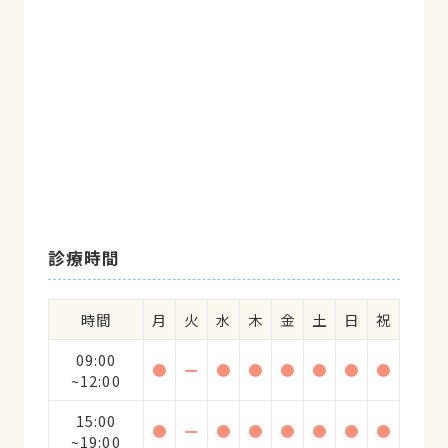
診療時間
時間
月
火
水
木
金
土
日
祝
09:00
●
ー
●
●
●
●
●
●
~12:00
15:00
●
ー
●
●
●
●
●
●
~19:00