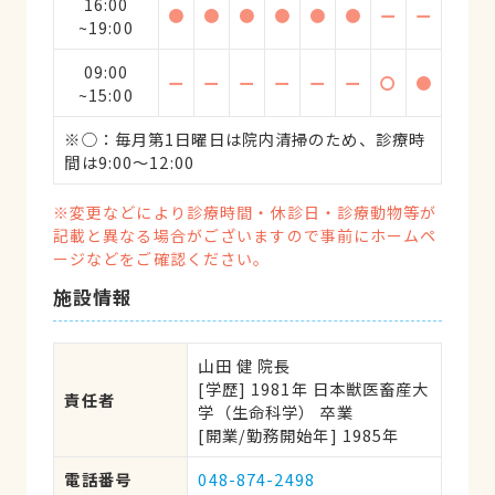
16:00
●
●
●
●
●
●
ー
ー
~19:00
09:00
ー
ー
ー
ー
ー
ー
〇
●
~15:00
※○：毎月第1日曜日は院内清掃のため、診療時
間は9:00〜12:00
※変更などにより診療時間・休診日・診療動物等が
記載と異なる場合がございますので事前にホームペ
ージなどをご確認ください。
施設情報
山田 健 院長
[学歴] 1981年 日本獣医畜産大
責任者
学（生命科学） 卒業
[開業/勤務開始年] 1985年
電話番号
048-874-2498