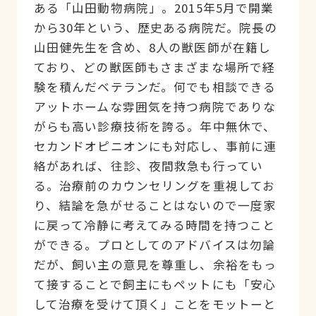
ある「山田動物病院」。2015年5月で開業
から30年という、歴史ある病院だ。院長の
山田健先生を含め、8人の獣医師が在籍し
ており、どの獣医師もさまざまな場所で経
験を積んだベテランだ。何でも相談できる
アットホームな雰囲気を持つ病院でありな
がらも高い診療技術を誇る。年中無休で、
セカンドオピニオンにも対応し、事前に連
絡があれば、往診、夜間救急も行ってい
る。治療前のカウンセリングを重視してお
り、結論を急がせることはないので一度家
に戻って冷静に考えてみる時間を持つこと
ができる。プロとしてのアドバイスは勿論
だが、飼い主の意見を尊重し、余裕をもっ
て接することで飼主にもペットにも「安心
して治療を受けて頂く」ことをモットーと