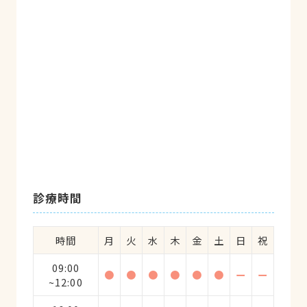
診療時間
時間
月
火
水
木
金
土
日
祝
09:00
●
●
●
●
●
●
ー
ー
~12:00