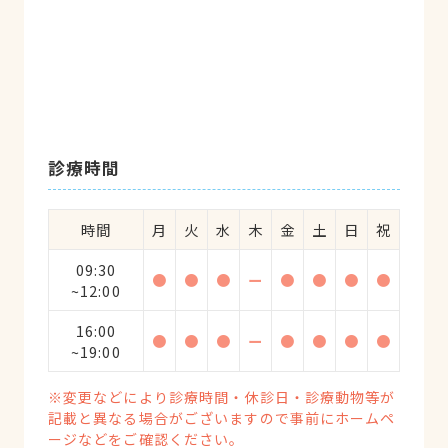
の体力の負担、飼い主の手間の負担、料金
の負担をさせない」というコンセプトも気
に入りました。
診療時間
時間
月
火
水
木
金
土
日
祝
09:30
●
●
●
ー
●
●
●
●
~12:00
16:00
●
●
●
ー
●
●
●
●
~19:00
※変更などにより診療時間・休診日・診療動物等が
記載と異なる場合がございますので事前にホームペ
ージなどをご確認ください。