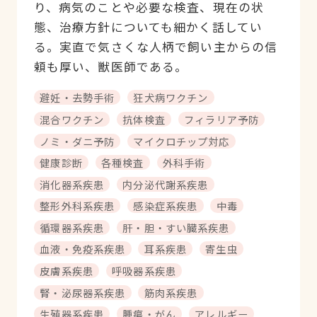
り、病気のことや必要な検査、現在の状
態、治療方針についても細かく話してい
る。実直で気さくな人柄で飼い主からの信
頼も厚い、獣医師である。
避妊・去勢手術
狂犬病ワクチン
混合ワクチン
抗体検査
フィラリア予防
ノミ・ダニ予防
マイクロチップ対応
健康診断
各種検査
外科手術
消化器系疾患
内分泌代謝系疾患
整形外科系疾患
感染症系疾患
中毒
循環器系疾患
肝・胆・すい臓系疾患
血液・免疫系疾患
耳系疾患
寄生虫
皮膚系疾患
呼吸器系疾患
腎・泌尿器系疾患
筋肉系疾患
生殖器系疾患
腫瘍・がん
アレルギー