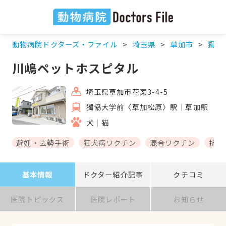
動物病院ドクターズ・ファイル
埼玉県
草加市
獨協
川嶋ペットホスピタル
埼玉県草加市花栗3-4-5
獨協大学前〈草加松原〉駅
草加駅
犬
猫
避妊・去勢手術
狂犬病ワクチン
混合ワクチン
抗体
基本情報
ドクター紹介記事
クチコミ
医院トピックス
医院レポート
お知らせ