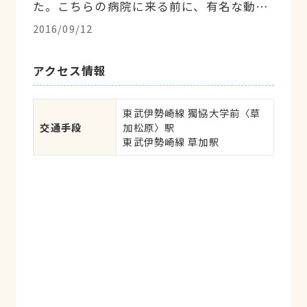
た。こちらの病院に来る前に、有名な動物
病院へ行ってましたが血液検査の調べる項
2016/09/12
目が少なかったり、「療法食で様子を見て
ください」と言うだけでした。 私もその
アクセス情報
後、何カ月も経って猫の調子が悪くなって
からこちらの病院へ来たせいもあり、即入
院というほど危険な状態にさせてしまいま
東武伊勢崎線 獨協大学前〈草
した。 前の病院で出した血液検査結果を見
交通手段
加松原〉駅

東武伊勢崎線 草加駅
せたら、「この項目も調べるべき、この時
点で薬を飲ませた方が良かった」と言われ
ました。 最初からこちらの病院へお世話に
なっていたら、うちの子はもっと健康でい
られたのでは・・・と後悔しました。 説明
も分かりやすいし、的確な処置をしてくれ
るのでこの病院でずっとお世話になろうと
決めました。 先生の紹介のブログを見る
と、「自分の苦手な分野は決して手を出さ
ず、得意な病院へ紹介する。無駄なペット