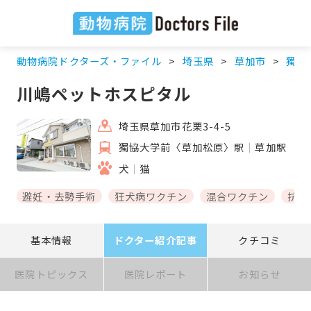
動物病院ドクターズ・ファイル
埼玉県
草加市
獨協
川嶋ペットホスピタル
埼玉県草加市花栗3-4-5
獨協大学前〈草加松原〉駅
草加駅
犬
猫
避妊・去勢手術
狂犬病ワクチン
混合ワクチン
抗体
基本情報
ドクター紹介記事
クチコミ
医院トピックス
医院レポート
お知らせ