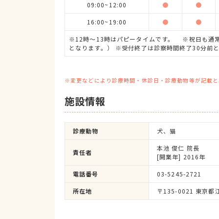
09:00~12:00
●
●
16:00~19:00
●
●
※12時〜13時はパピータイムです。 ※祝日も通
となります。） ※受付終了は診察時間終了30分前
※変更などにより診療時間・休診日・診療動物等が記載と
施設情報
診療動物
犬、猫
本池 俊仁 院長
責任者
[開業年] 2016年
電話番号
03-5245-2721
所在地
〒135-0021 東京