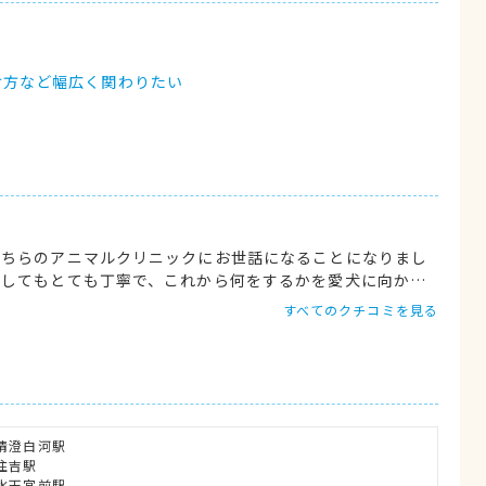
け方など幅広く関わりたい
こちらのアニマルクリニックにお世話になることになりまし
対してもとても丁寧で、これから何をするかを愛犬に向かっ
が家の愛犬たちも安心して受診をすることができているよう
すべてのクチコミを見る
て入っていきますから驚きました。また、愛犬の誕生日の日
ったです。スタッフの皆さんもすごく優しさに溢れているの
さん達を集めているのかなと感じます。
清澄白河駅

吉駅

水天宮前駅
