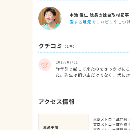
本池 俊仁 院長の独自取材記事
愛する地元でリハビリやしつ
クチコミ
（
1
件）
2017/07/01
昨年引っ越して来たのをきっかけに
た。先生は飼い主だけでなく、犬に
て優しく声がけしてくださるので我
です。診察室に入るとき尻尾を振っ
にお電話を頂いたのがとても嬉しか
で、先生のお人柄が素敵なスタッフ
アクセス情報
東京メトロ半蔵門線 
東京メトロ半蔵門線 住
交通手段
東京メトロ半蔵門線 