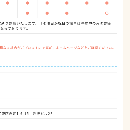
●
●
●
●
●
●
ー
●
●
●
ー
〇
常通り診察いたします。（水曜日が祝日の場合は午前中のみの診療
となっております。
異なる場合がございますので事前にホームページなどをご確認ください。
都江東区白河1-6-15　岩澤ビル2F