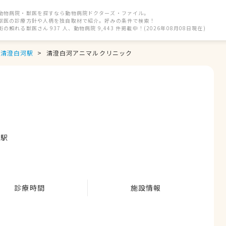
動物病院・獣医を探すなら動物病院ドクターズ・ファイル。
獣医の診療方針や人柄を独自取材で紹介。好みの条件で検索！
街の頼れる獣医さん 937 人、動物病院 9,443 件掲載中！(2026年08月08日現在)
清澄白河駅
清澄白河アニマルクリニック
町駅
診療時間
施設情報