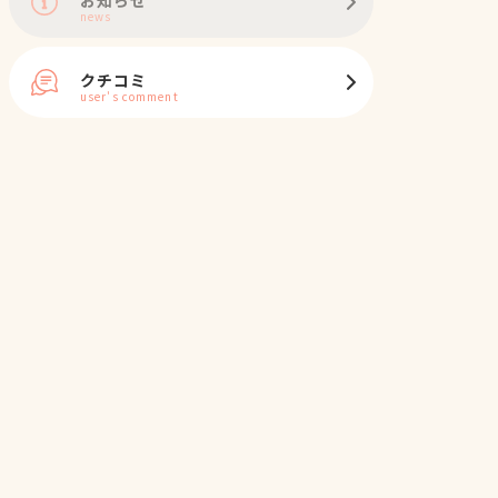
news
クチコミ
user's comment