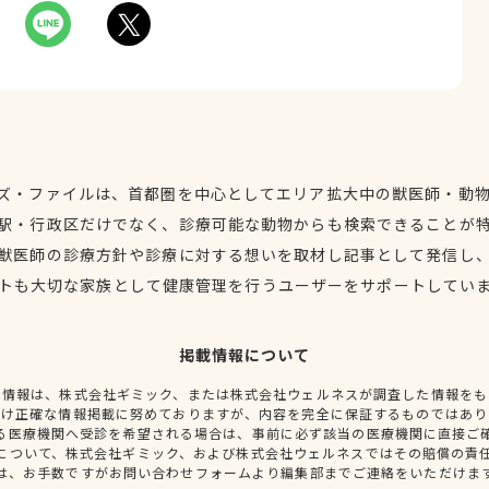
ズ・ファイルは、首都圏を中心としてエリア拡大中の獣医師・動
駅・行政区だけでなく、診療可能な動物からも検索できることが
獣医師の診療方針や診療に対する想いを取材し記事として発信し
トも大切な家族として健康管理を行うユーザーをサポートしてい
掲載情報について
種情報は、株式会社ギミック、または株式会社ウェルネスが調査した情報をも
だけ正確な情報掲載に努めておりますが、内容を完全に保証するものではあり
る医療機関へ受診を希望される場合は、事前に必ず該当の医療機関に直接ご
について、株式会社ギミック、および株式会社ウェルネスではその賠償の責
は、お手数ですがお問い合わせフォームより編集部までご連絡をいただけま