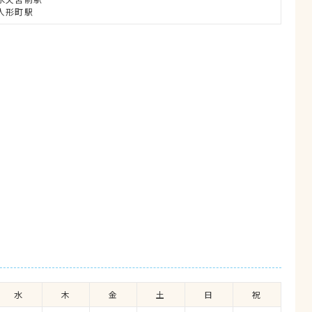
人形町駅
水
木
金
土
日
祝