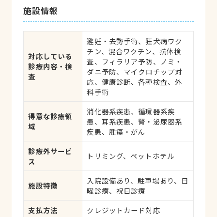
施設情報
避妊・去勢手術、狂犬病ワク
チン、混合ワクチン、抗体検
対応している
査、フィラリア予防、ノミ・
診療内容・検
ダニ予防、マイクロチップ対
査
応、健康診断、各種検査、外
科手術
消化器系疾患、循環器系疾
得意な診療領
患、耳系疾患、腎・泌尿器系
域
疾患、腫瘍・がん
診療外サービ
トリミング、ペットホテル
ス
入院設備あり、駐車場あり、日
施設特徴
曜診療、祝日診療
支払方法
クレジットカード対応