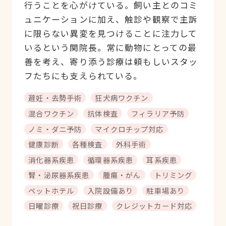
行うことを心がけている。飼い主とのコミ
ュニケーションに加え、触診や観察で主訴
に限らない異変を見つけることに注力して
いるという関院長。常に動物にとっての最
善を考え、寄り添う診療は頼もしいスタッ
フたちにも支えられている。
避妊・去勢手術
狂犬病ワクチン
混合ワクチン
抗体検査
フィラリア予防
ノミ・ダニ予防
マイクロチップ対応
健康診断
各種検査
外科手術
消化器系疾患
循環器系疾患
耳系疾患
腎・泌尿器系疾患
腫瘍・がん
トリミング
ペットホテル
入院設備あり
駐車場あり
日曜診療
祝日診療
クレジットカード対応