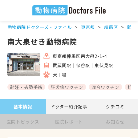
動物病院ドクターズ・ファイル
東京都
練馬区
武蔵
南大泉せき動物病院
東京都練馬区南大泉2-1-4
武蔵関駅
保谷駅
東伏見駅
犬
猫
避妊・去勢手術
狂犬病ワクチン
混合ワクチン
抗体
基本情報
ドクター紹介記事
クチコミ
医院トピックス
医院レポート
お知らせ