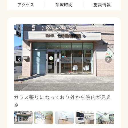
アクセス
診療時間
施設情報
健康診
ガラス張りになっており外から院内が見え
待合
る
潔感