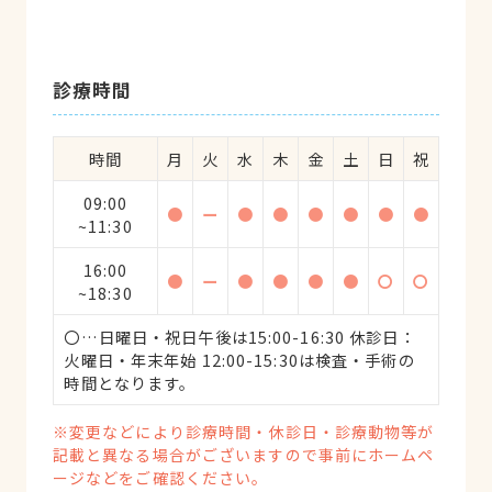
診療時間
時間
月
火
水
木
金
土
日
祝
09:00
●
ー
●
●
●
●
●
●
~11:30
16:00
●
ー
●
●
●
●
〇
〇
~18:30
〇…日曜日・祝日午後は15:00-16:30 休診日：
火曜日・年末年始 12:00-15:30は検査・手術の
時間となります。
※変更などにより診療時間・休診日・診療動物等が
記載と異なる場合がございますので事前にホームペ
ージなどをご確認ください。