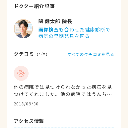
ドクター紹介記事
関 健太郎 院長
画像検査も合わせた健康診断で
病気の早期発見を図る
クチコミ
すべてのクチコミを見る
（
4
件）
他の病院では見つけられなかった病気を見
つけてくれました。他の病院ではうんちの
検査だけで下痢止めしか出されませんでし
2018/09/30
た。おなかを触ったあとに、血液検査をす
すめられ、発見してくれました。症状だけ
アクセス情報
でなくペットの体をみてくれたことに感謝