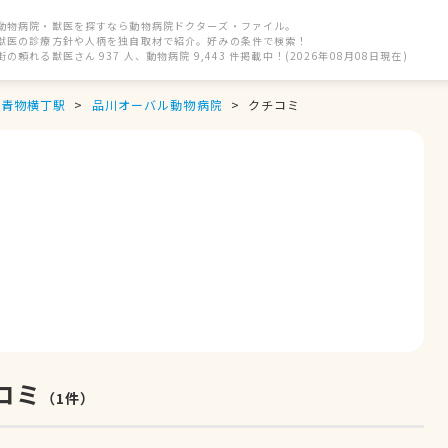
動物病院・獣医を探すなら動物病院ドクターズ・ファイル。
獣医の診療方針や人柄を独自取材で紹介。好みの条件で検索！
街の頼れる獣医さん 937 人、動物病院 9,443 件掲載中！(2026年08月08日現在)
青物横丁駅
品川オーバル動物病院
クチコミ
コミ
（
1
件）