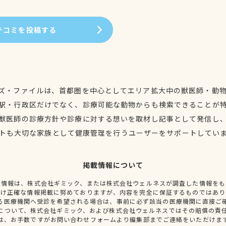
チコミを投稿する
ズ・ファイルは、首都圏を中心としてエリア拡大中の獣医師・動
駅・行政区だけでなく、診療可能な動物からも検索できることが
獣医師の診療方針や診療に対する想いを取材し記事として発信し
トも大切な家族として健康管理を行うユーザーをサポートしてい
掲載情報について
種情報は、株式会社ギミック、または株式会社ウェルネスが調査した情報をも
だけ正確な情報掲載に努めておりますが、内容を完全に保証するものではあり
る医療機関へ受診を希望される場合は、事前に必ず該当の医療機関に直接ご
について、株式会社ギミック、および株式会社ウェルネスではその賠償の責
は、お手数ですがお問い合わせフォームより編集部までご連絡をいただけま