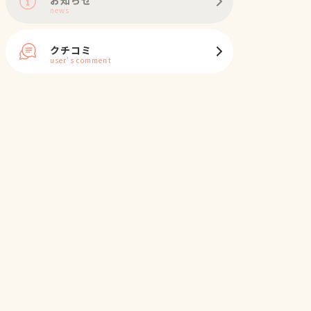
news
クチコミ
user's comment