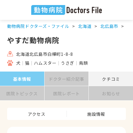
動物病院ドクターズ・ファイル
北海道
北広島市
や
やすだ動物病院
北海道北広島市白樺町1-8-8
犬
猫
ハムスター
うさぎ
鳥類
基本情報
ドクター紹介記事
クチコミ
医院トピックス
医院レポート
お知らせ
アクセス
施設情報