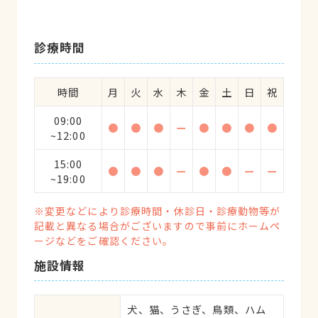
診療時間
時間
月
火
水
木
金
土
日
祝
09:00
●
●
●
ー
●
●
●
●
~12:00
15:00
●
●
●
ー
●
●
ー
ー
~19:00
※変更などにより診療時間・休診日・診療動物等が
記載と異なる場合がございますので事前にホームペ
ージなどをご確認ください。
施設情報
犬、猫、うさぎ、鳥類、ハム