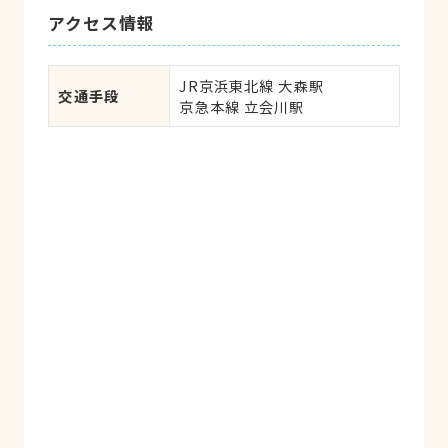
改善せず、徐々に衰弱の一途をたどりまし
アクセス情報
た。そんな時分にたなかじろう動物病院を
受診しました。鼻水の原因は歯が膿んでい
ると診察され、適切な処置を経て元気を取
JR京浜東北線 大森駅

交通手段
り戻しました。お蔭様で今もも元気に過ご
京急本線 立会川駅
せています。ありがとうございます。