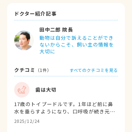
ドクター紹介記事
田中二郎 院長
動物は自分で訴えることができ
ないからこそ、飼い主の情報を
大切に
クチコミ
すべてのクチコミを見る
（
1
件）
歯は大切
17歳のトイプードルです。1年ほど前に鼻
水を垂らすようになり、口呼吸が続き元気
がなくなっていました。当初は風邪と思い
2025/12/24
病院で出された抗生剤を飲んでいましたが