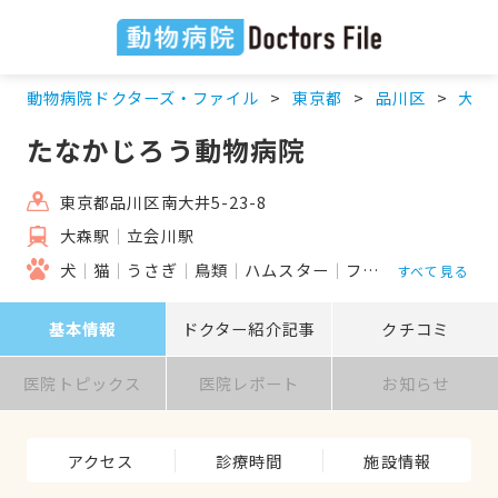
動物病院ドクターズ・ファイル
東京都
品川区
大森
たなかじろう動物病院
東京都品川区南大井5-23-8
大森駅
立会川駅
犬
猫
うさぎ
鳥類
ハムスター
フェレット
モルモ
すべて見る
基本情報
ドクター紹介記事
クチコミ
医院トピックス
医院レポート
お知らせ
アクセス
診療時間
施設情報