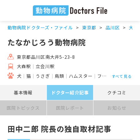
動物病院ドクターズ・ファイル
東京都
品川区
大森
たなかじろう動物病院
東京都品川区南大井5-23-8
大森駅
立会川駅
犬
猫
うさぎ
鳥類
ハムスター
フェレット
モルモ
すべて見る
基本情報
ドクター紹介記事
クチコミ
医院トピックス
医院レポート
お知らせ
田中二郎 院長の独自取材記事