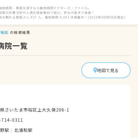
動物病院・獣医を探すなら動物病院ドクターズ・ファイル。
獣医の診療方針や人柄を独自取材で紹介。好みの条件で検索！
街の頼れる獣医さん 937 人、動物病院 9,443 件掲載中！(2026年08月08日現在)
市桜区
の検索結果
病院一覧
地図で見る
県さいたま市桜区上大久保206-1
-714-0311
与野駅
北浦和駅