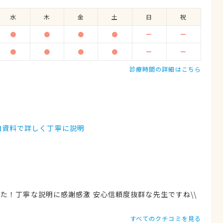
水
木
金
土
日
祝
●
●
●
●
ー
ー
●
●
●
●
ー
ー
診療時間の詳細はこちら
自資料で詳しく丁寧に説明
た！丁寧な説明に感謝感激 安心信頼度抜群な先生ですね\\
すべてのクチコミを見る