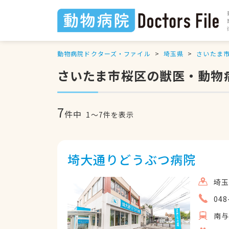
動物病院ドクターズ・ファイル
埼玉県
さいたま
さいたま市桜区の獣医・動物
7
件中
1
〜
7
件を表示
埼大通りどうぶつ病院
埼玉
048
南