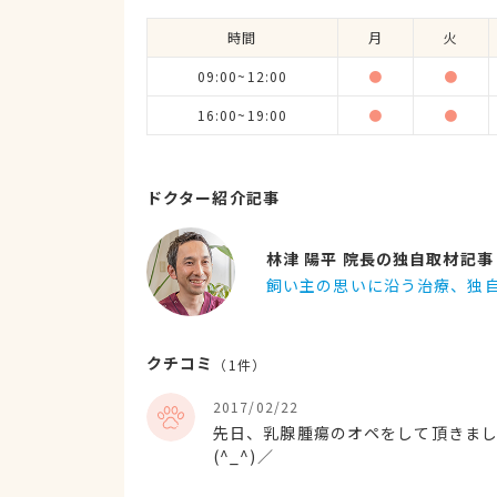
時間
月
火
09:00~12:00
●
●
16:00~19:00
●
●
ドクター紹介記事
林津 陽平 院長の独自取材記事
飼い主の思いに沿う治療、独
クチコミ
（
1
件）
2017/02/22
先日、乳腺腫瘍のオペをして頂きまし
(^_^)／