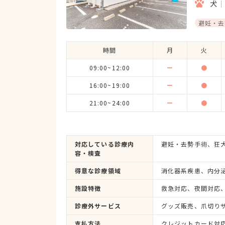
犬
避妊・去
時間
月
火
09:00~12:00
ー
●
16:00~19:00
ー
●
21:00~24:00
ー
●
対応している診療内
容・検査
得意な診療領域
施設特徴
診療外サービス
グッズ販売、爪切り
支払方法
クレジットカード対