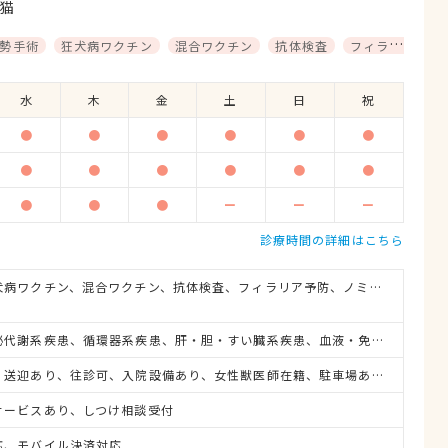
猫
勢手術
狂犬病ワクチン
混合ワクチン
抗体検査
フィラリア予防
水
木
金
土
日
祝
●
●
●
●
●
●
●
●
●
●
●
●
●
●
●
ー
ー
ー
診療時間の詳細はこちら
避妊・去勢手術、狂犬病ワクチン、混合ワクチン、抗体検査、フィラリア予防、ノミ・ダニ予防、マイクロチップ対応、健康診断、各種検査、外科手術
消化器系疾患、内分泌代謝系疾患、循環器系疾患、肝・胆・すい臓系疾患、血液・免疫系疾患、耳系疾患、寄生虫、皮膚系疾患、呼吸器系疾患、腎・泌尿器系疾患、生殖器系疾患、腫瘍・がん、歯と口腔系疾患、けが・その他
救急対応、夜間対応、送迎あり、往診可、入院設備あり、女性獣医師在籍、駐車場あり、19時以降診療可、ネット予約可、日曜診療、祝日診療
サービスあり、しつけ相談受付
応、モバイル決済対応