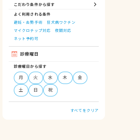
こだわり条件から探す
よく利用される条件
ノミ・ダニ予防
マイクロチップ対応
健康診断
各種検査
外科
避妊・去勢手術
狂犬病ワクチン
マイクロチップ対応
夜間対応
ネット予約可
診療曜日
診療曜日から探す
月
火
水
木
金
土
日
祝
すべてをクリア