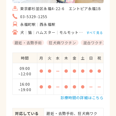
東京都杉並区永福4-22-6 エントピア永福1B
03-5329-1255
永福町駅
西永福駅
犬
猫
ハムスター
モルモット
フェレット
うさ
すべて見る
避妊・去勢手術
狂犬病ワクチン
混合ワクチン
時間
月
火
水
木
金
土
日
祝
09:00
●
●
ー
●
●
●
●
●
~12:00
16:00
●
●
ー
●
●
●
ー
ー
~19:00
診療時間の詳細はこちら
対応している
避妊・去勢手術、狂犬病ワク