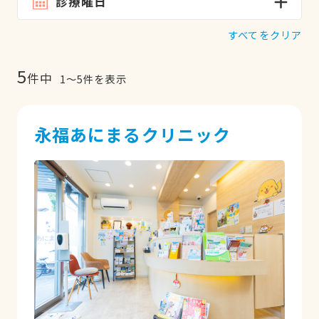
診療曜日
すべてをクリア
5
件中
1
〜
5
件を表示
永福あにまるクリニック