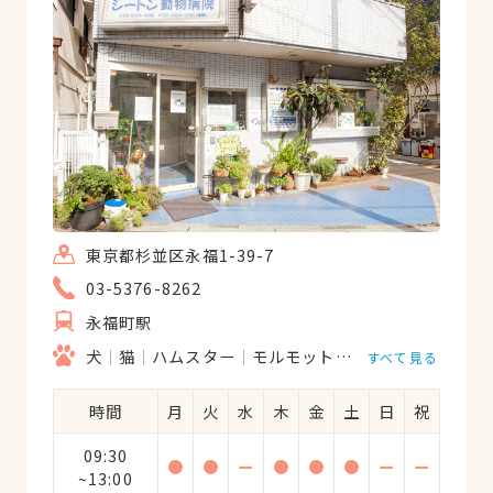
東京都杉並区永福1-39-7
03-5376-8262
永福町駅
犬
猫
ハムスター
モルモット
フェレット
うさ
すべて見る
時間
月
火
水
木
金
土
日
祝
09:30
●
●
ー
●
●
●
ー
ー
~13:00