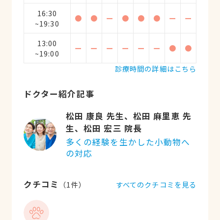
16:30
●
●
ー
●
●
●
ー
ー
~19:30
13:00
ー
ー
ー
ー
ー
ー
●
●
~19:00
診療時間の詳細はこちら
ドクター紹介記事
松田 康良 先生、松田 麻里恵 先
生、松田 宏三 院長
多くの経験を生かした小動物へ
の対応
クチコミ
すべてのクチコミを見る
（
1
件）