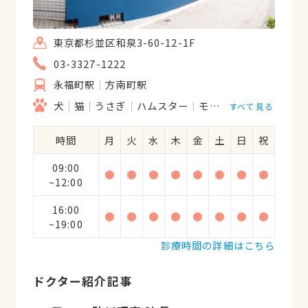
東京都杉並区和泉3-60-12-1F
03-3327-1222
永福町駅
方南町駅
犬
猫
うさぎ
ハムスター
モルモット
フェレッ
すべて見る
時間
月
火
水
木
金
土
日
祝
09:00
●
●
●
●
●
●
●
●
~12:00
16:00
●
●
●
●
●
●
●
●
~19:00
診療時間の詳細はこちら
ドクター紹介記事