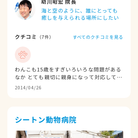
助川昭宏 院長
海と空のように、誰にとっても
癒しを与えられる場所にしたい
クチコミ
すべてのクチコミを見る
（
7
件）
わんこも15歳をすぎいろいろな問題がある
なか とても親切に親身になって対応して頂
いています。夜間の電話にも丁寧に対応し
2014/04/26
て頂いてとても心強いです。少しずつ認知
症も進んではいますが、頑張って通院して
います。わんこもここなら安心して通って
くれています。
シートン動物病院