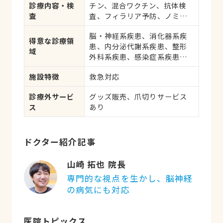
診療内容・検
チン、混合ワクチン、抗体検
査
査、フィラリア予防、ノミ・
ダニ予防、マイクロチップ対
脳・神経系疾患、消化器系疾
応、健康診断、各種検査、外
得意な診療領
患、内分泌代謝系疾患、整形
科手術
域
外科系疾患、感染症系疾患、
中毒、眼科系疾患、循環器系
施設特徴
救急対応
疾患、肝・胆・すい臓系疾
患、血液・免疫系疾患、耳系
診療外サービ
グッズ販売、爪切りサービス
疾患、寄生虫、心の病気、皮
ス
あり
膚系疾患、呼吸器系疾患、
腎・泌尿器系疾患、筋肉系疾
患、生殖器系疾患、腫瘍・が
ん、アレルギー、歯と口腔系
ドクター紹介記事
疾患、けが・その他
山崎 拓也 院長
専門的な視点を生かし、脳神経
の病気にも対応
医院トピックス