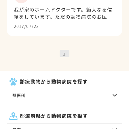
我が家のホームドクターです。絶大なる信
頼をしています。ただの動物病院のお医者
様だけでなく、心のこもった最善の方法を
2017/07/23
いつも考えてくれています。去年、最愛の
子を看取ったときも一緒に涙を流してくれ
る先生です。
1
診療動物から動物病院を探す
獣医科
都道府県から動物病院を探す