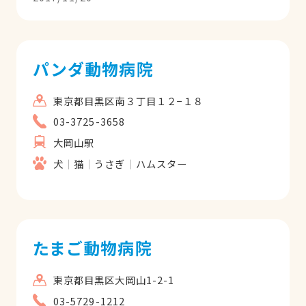
も優しく対応してくださいます。子犬を抱
える私にとって、先生のアドバイスが一番
良い薬になっています。「病院は怖くない
ところ」と印象付けてくださったおかげ
パンダ動物病院
で、我が家の犬は病院の前を通ると、必ず
覗くようになりました（笑）
東京都目黒区南３丁目１２−１８
03-3725-3658
大岡山駅
犬
猫
うさぎ
ハムスター
たまご動物病院
東京都目黒区大岡山1-2-1
03-5729-1212