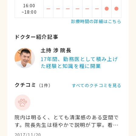
いつでも紹介できますよと言っていただけ
16:00
るので何の不安もありません。私もたくさ
ー
ー
ー
ー
ー
ー
●
●
~18:00
んのお友達を紹介しましたがみなさんに喜
診療時間の詳細はこちら
んでいただいています。これからもやさし
い看護師さんやトリマーさんと一緒に健康
ドクター紹介記事
に気をつけてご活躍くださいね。
土持 渉 院長
17年間、勤務医として積み上げ
た経験と知識を糧に開業
クチコミ
すべてのクチコミを見る
（
1
件）
院内は明るく、とても清潔感のある空間で
す。院長先生は穏やかで説明が丁寧。看護
師さんを含むスタッフのみなさまも、いつ
2017/11/20