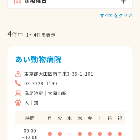
診療曜日
すべてをクリア
4
件中
1
〜
4
件を表示
あい動物病院
東京都大田区南千束3-35-1-101
03-3728-1199
洗足池駅
大岡山駅
犬
猫
時間
月
火
水
木
金
土
日
祝
09:00
●
●
ー
●
●
●
●
●
~12:00