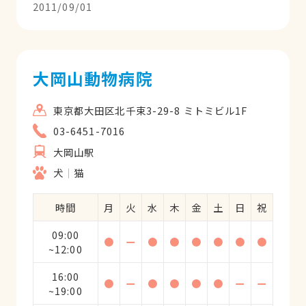
んな呼んでいます）にどこか心に惹かれる
2011/09/01
ものを感じもう6年のお付き合いです。ご
自分から「ごまちゃんのホームドクターで
すから」って言ってくださってびっくりし
ましたが、ホントにかかりつけのお医者さ
大岡山動物病院
んとしていつも愛犬のことを見守ってくれ
ています。愛犬とオーナーに対する愛情と
東京都大田区北千束3-29-8 ミトミビル1F
責任感は凄いです。いつもじっくり診察・
03-6451-7016
治療してたっぷり説明をしてくれて、症状
大岡山駅
に応じて飼い主としての留意点をわかり易
くアドバイスしてくれます。薬に過度に頼
犬
猫
らない姿勢にも共感します。容態が悪いと
きには心配して夜も電話やメールをくれま
時間
月
火
水
木
金
土
日
祝
した。とっても勉強家で休診の日や診療が
09:00
終わった後はしょっちゅう学会や勉強会に
●
ー
●
●
●
●
●
●
~12:00
出掛けているし、例えば犬の歯医者さんな
ど特殊な部位や症状の場合は「専門医」の
16:00
●
ー
●
●
●
●
ー
ー
お知り合いがいっぱい居るので、必要なら
~19:00