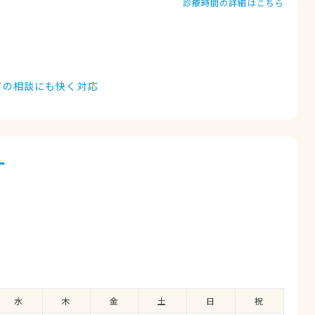
診療時間の詳細はこちら
ドの相談にも快く対応
ー
水
木
金
土
日
祝