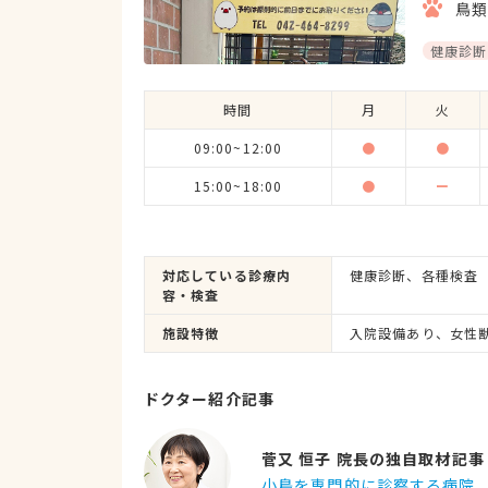
鳥
健康診断
時間
月
火
09:00~12:00
●
●
15:00~18:00
●
ー
対応している診療内
健康診断、各種検査
容・検査
施設特徴
入院設備あり、女性
ドクター紹介記事
菅又 恒子 院長の独自取材記事
小鳥を専門的に診察する病院