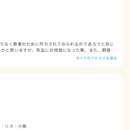
わりなく患者のために尽力されておられるのであろうと存じ
るかと思いますが、先生にお世話になった事、また、野良猫
に対応して頂いたことは忘れておりません、仙べや仙太等い
すべてのクチコミを見る
す。 私は今、一人暮らしを余儀無くさ
お世話になった、子猫ながら傷付き度合いが激しく、マルコ
で一番怖かった子が現在、２３歳になり私との生活を彼なり
表情、スキンシップ等で何とか。 お世話になった事
然のメールで失礼ではありますが、先生が原点なのです、有
体、本当に大切にして頂かないとみんなが困りますからね。
ト
リス
小鳥