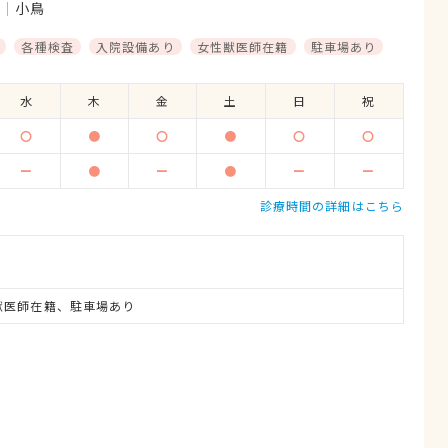
類
小鳥
各種検査
入院設備あり
女性獣医師在籍
駐車場あり
水
木
金
土
日
祝
〇
●
〇
●
〇
〇
ー
●
ー
●
ー
ー
診療時間の詳細はこちら
獣医師在籍、駐車場あり