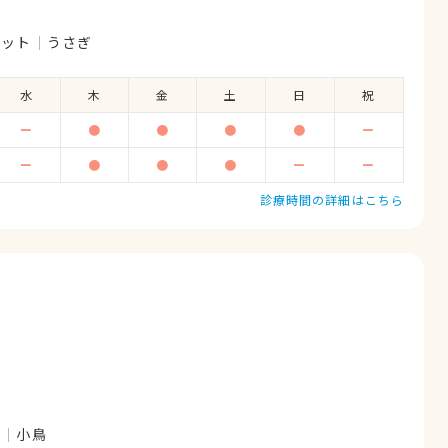
レット
うさぎ
水
木
金
土
日
祝
ー
●
●
●
●
ー
ー
●
●
●
ー
ー
診療時間の詳細はこちら
ト
小鳥