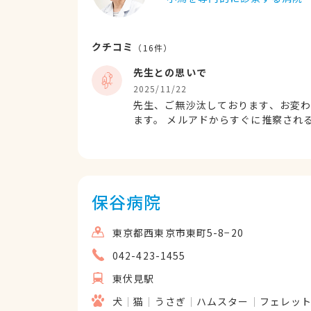
クチコミ
（
16
件）
先生との思いで
2025/11/22
先生、ご無沙汰しております、お変
ます。 メルアドからすぐに推察され
の保護をする際に 経済的にも良心的
ろいろとお世話になり、私の若かりし頃のとても思い出で
れている状態ですが、先生に最後に
に任せるしかないといった子猫の中
に過ごしています。 耳が聞こえないので目や
保谷病院
への感謝を何とかお伝えしたく、突
難うございます。 お身
東京都西東京市東町5-8−20
042-423-1455
東伏見駅
犬
猫
うさぎ
ハムスター
フェレッ