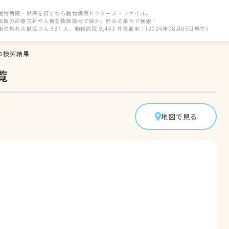
動物病院・獣医を探すなら動物病院ドクターズ・ファイル。
獣医の診療方針や人柄を独自取材で紹介。好みの条件で検索！
街の頼れる獣医さん 937 人、動物病院 9,443 件掲載中！(2026年08月06日現在)
の検索結果
覧
地図で見る