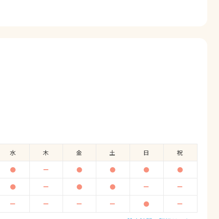
水
木
金
土
日
祝
●
ー
●
●
●
●
●
ー
●
●
ー
ー
ー
ー
ー
ー
●
ー