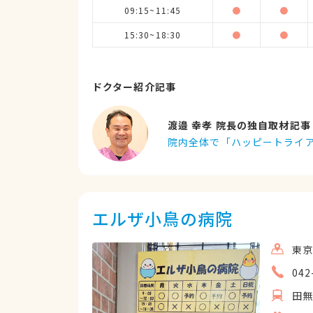
09:15~11:45
●
●
15:30~18:30
●
●
ドクター紹介記事
渡邉 幸孝 院長の独自取材記事
院内全体で「ハッピートライ
エルザ小鳥の病院
東京
042
田