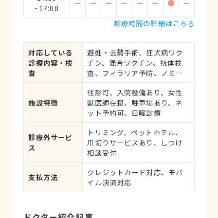
ー
ー
ー
ー
ー
ー
●
ー
~17:00
診療時間の詳細はこちら
対応している
避妊・去勢手術、狂犬病ワク
診療内容・検
チン、混合ワクチン、抗体検
査
査、フィラリア予防、ノミ・
ダニ予防、マイクロチップ対
往診可、入院設備あり、女性
応、健康診断、各種検査、外
施設特徴
獣医師在籍、駐車場あり、ネ
科手術
ット予約可、日曜診療
トリミング、ペットホテル、
診療外サービ
爪切りサービスあり、しつけ
ス
相談受付
クレジットカード対応、モバ
支払方法
イル決済対応
ドクター紹介記事