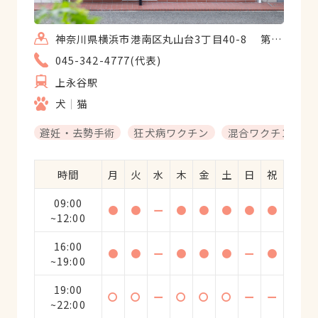
神奈川県横浜市港南区丸山台3丁目40-8 第二丸井ビル101
045-342-4777(代表)
上永谷駅
犬
猫
避妊・去勢手術
狂犬病ワクチン
混合ワクチン
時間
月
火
水
木
金
土
日
祝
09:00
●
●
ー
●
●
●
●
●
~12:00
16:00
●
●
ー
●
●
●
ー
●
~19:00
19:00
〇
〇
ー
〇
〇
〇
ー
ー
~22:00