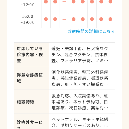
●
●
ー
●
●
●
●
●
~12:00
16:00
●
●
ー
●
●
●
●
●
~19:00
診療時間の詳細はこちら
対応している
避妊・去勢手術、狂犬病ワク
診療内容・検
チン、混合ワクチン、抗体検
査
査、フィラリア予防、ノミ・
ダニ予防、マイクロチップ対
消化器系疾患、整形外科系疾
応、健康診断、各種検査、外
得意な診療領
患、感染症系疾患、循環器系
科手術
域
疾患、肝・胆・すい臓系疾
患、血液・免疫系疾患、耳系
救急対応、入院設備あり、駐
疾患、皮膚系疾患、呼吸器系
施設特徴
車場あり、ネット予約可、日
疾患、腎・泌尿器系疾患、腫
曜診療、祝日診療、英語対応
瘍・がん
可
ペットホテル、里子・里親紹
診療外サービ
介、爪切りサービスあり、し
ス