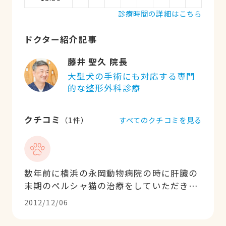
診療時間の詳細はこちら
ドクター紹介記事
藤井 聖久 院長
大型犬の手術にも対応する専門
的な整形外科診療
クチコミ
すべてのクチコミを見る
（
1
件）
数年前に横浜の永岡動物病院の時に肝臓の
末期のペルシャ猫の治療をしていただきま
した。動物や飼い主の立場になり、人間
2012/12/06
性、親しみやすさ、素朴な感じが素敵な先
生でした。さすがは永岡先生のお弟子さん