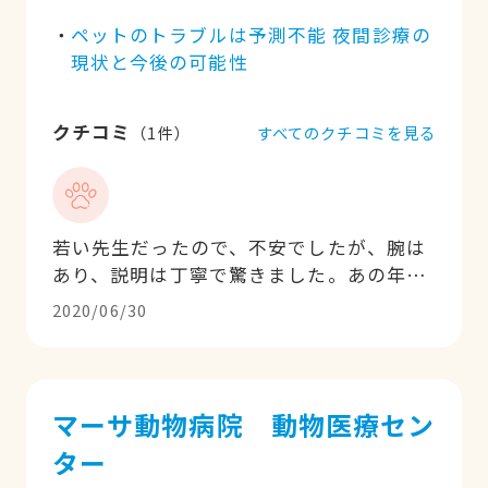
ペットのトラブルは予測不能 夜間診療の
現状と今後の可能性
クチコミ
すべてのクチコミを見る
（
1
件）
若い先生だったので、不安でしたが、腕は
あり、説明は丁寧で驚きました。あの年代
で院長先生になっいるだけあるなという感
2020/06/30
じでした。これからもよろしくお願いしま
す。
マーサ動物病院 動物医療セン
ター