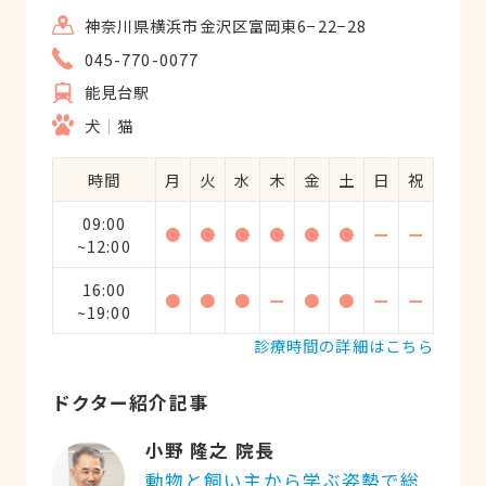
神奈川県横浜市金沢区富岡東6−22−28
045-770-0077
能見台駅
犬
猫
時間
月
火
水
木
金
土
日
祝
09:00
●
●
●
●
●
●
ー
ー
~12:00
16:00
●
●
●
ー
●
●
ー
ー
~19:00
診療時間の詳細はこちら
ドクター紹介記事
小野 隆之 院長
動物と飼い主から学ぶ姿勢で総