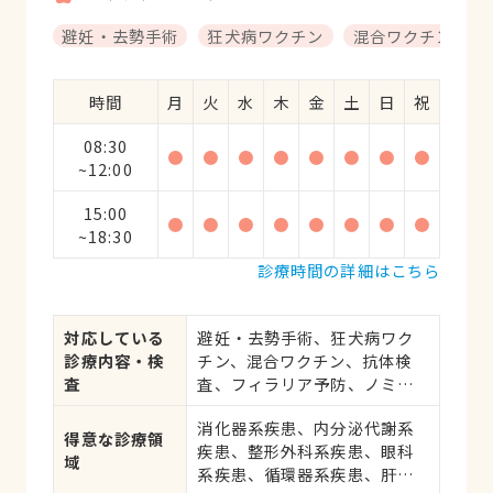
避妊・去勢手術
狂犬病ワクチン
混合ワクチン
時間
月
火
水
木
金
土
日
祝
08:30
●
●
●
●
●
●
●
●
~12:00
15:00
●
●
●
●
●
●
●
●
~18:30
診療時間の詳細はこちら
対応している
避妊・去勢手術、狂犬病ワク
診療内容・検
チン、混合ワクチン、抗体検
査
査、フィラリア予防、ノミ・
ダニ予防、マイクロチップ対
消化器系疾患、内分泌代謝系
応、健康診断、各種検査、外
得意な診療領
疾患、整形外科系疾患、眼科
科手術
域
系疾患、循環器系疾患、肝・