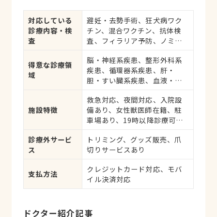
対応している
避妊・去勢手術、狂犬病ワク
診療内容・検
チン、混合ワクチン、抗体検
査
査、フィラリア予防、ノミ・
ダニ予防、マイクロチップ対
脳・神経系疾患、整形外科系
応、健康診断、各種検査、外
得意な診療領
疾患、循環器系疾患、肝・
科手術
域
胆・すい臓系疾患、血液・免
疫系疾患、耳系疾患、呼吸器
救急対応、夜間対応、入院設
系疾患、腎・泌尿器系疾患、
施設特徴
備あり、女性獣医師在籍、駐
腫瘍・がん、歯と口腔系疾患
車場あり、19時以降診療可、
ネット予約可、日曜診療、祝
診療外サービ
トリミング、グッズ販売、爪
日診療
ス
切りサービスあり
クレジットカード対応、モバ
支払方法
イル決済対応
ドクター紹介記事