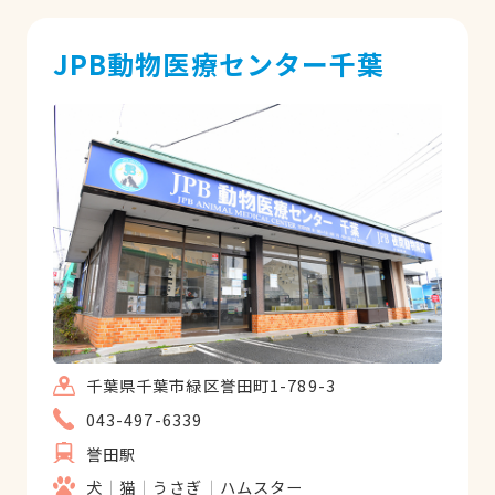
だと思いました。今までで一番心の残る先
生です。永岡先生のおやめになってからど
JPB動物医療センター千葉
ちらに行かれたのかと思っていましたが、
たまたまこのサイトで藤井先生を見つけま
した。開院していたのですね。おめでとう
ございます。ご活躍をお祈りしておりま
す。
千葉県千葉市緑区誉田町1-789-3
043-497-6339
誉田駅
犬
猫
うさぎ
ハムスター