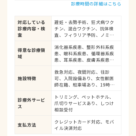
診療時間の詳細はこちら
対応している
避妊・去勢手術、狂犬病ワク
診療内容・検
チン、混合ワクチン、抗体検
査
査、フィラリア予防、ノミ・
ダニ予防、マイクロチップ対
消化器系疾患、整形外科系疾
応、健康診断、各種検査、外
得意な診療領
患、眼科系疾患、循環器系疾
科手術
域
患、耳系疾患、皮膚系疾患、
腎・泌尿器系疾患、腫瘍・が
救急対応、夜間対応、往診
ん
施設特徴
可、入院設備あり、女性獣医
師在籍、駐車場あり、19時以
降診療可、ネット予約可、日
トリミング、ペットホテル、
曜診療、祝日診療
診療外サービ
爪切りサービスあり、しつけ
ス
相談受付
クレジットカード対応、モバ
支払方法
イル決済対応