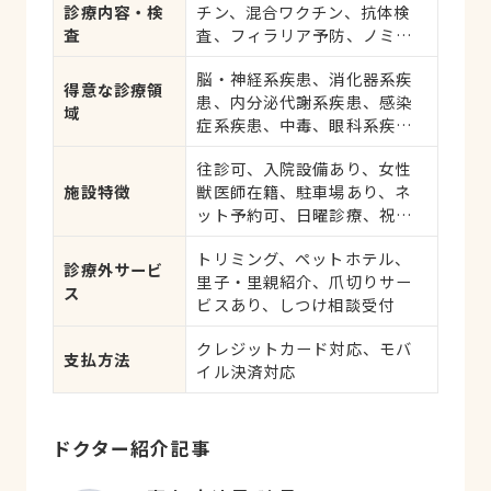
診療内容・検
チン、混合ワクチン、抗体検
査
査、フィラリア予防、ノミ・
ダニ予防、マイクロチップ対
脳・神経系疾患、消化器系疾
応、健康診断、各種検査、外
得意な診療領
患、内分泌代謝系疾患、感染
科手術
域
症系疾患、中毒、眼科系疾
患、循環器系疾患、肝・胆・
往診可、入院設備あり、女性
すい臓系疾患、血液・免疫系
施設特徴
獣医師在籍、駐車場あり、ネ
疾患、耳系疾患、寄生虫、心
ット予約可、日曜診療、祝日
の病気、皮膚系疾患、呼吸器
診療
系疾患、腎・泌尿器系疾患、
トリミング、ペットホテル、
生殖器系疾患、腫瘍・がん、
診療外サービ
里子・里親紹介、爪切りサー
アレルギー、歯と口腔系疾
ス
ビスあり、しつけ相談受付
患、けが・その他
クレジットカード対応、モバ
支払方法
イル決済対応
ドクター紹介記事