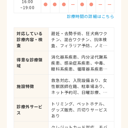
16:00
●
●
●
ー
●
●
ー
ー
~19:00
診療時間の詳細はこちら
対応している
避妊・去勢手術、狂犬病ワク
診療内容・検
チン、混合ワクチン、抗体検
査
査、フィラリア予防、ノミ・
ダニ予防、マイクロチップ対
消化器系疾患、内分泌代謝系
応、健康診断、各種検査、外
得意な診療領
疾患、感染症系疾患、中毒、
科手術
域
眼科系疾患、循環器系疾患、
肝・胆・すい臓系疾患、血
救急対応、入院設備あり、女
液・免疫系疾患、耳系疾患、
施設特徴
性獣医師在籍、駐車場あり、
寄生虫、皮膚系疾患、呼吸器
ネット予約可、日曜診療、祝
系疾患、腎・泌尿器系疾患、
日診療
生殖器系疾患、腫瘍・がん、
トリミング、ペットホテル、
アレルギー、歯と口腔系疾
診療外サービ
グッズ販売、爪切りサービス
患、けが・その他
ス
あり
クレジットカード対応、モバ