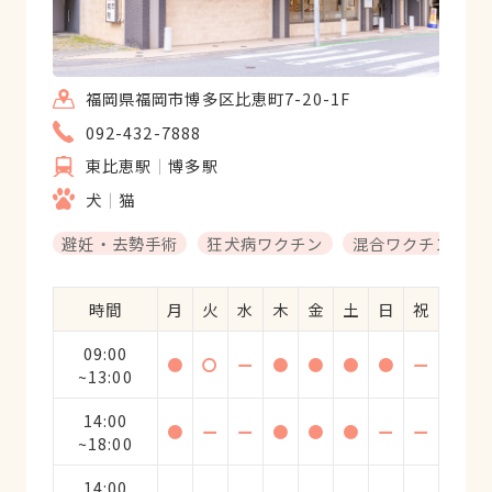
福岡県福岡市博多区比恵町7-20-1F
092-432-7888
東比恵駅
博多駅
犬
猫
避妊・去勢手術
狂犬病ワクチン
混合ワクチン
時間
月
火
水
木
金
土
日
祝
09:00
●
〇
ー
●
●
●
●
ー
~13:00
14:00
●
ー
ー
●
●
●
ー
ー
~18:00
14:00