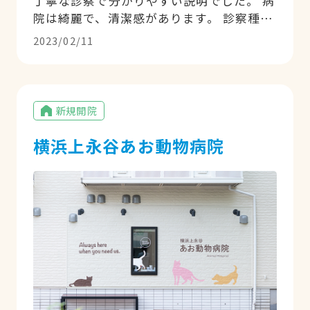
丁寧な診察で分かりやすい説明でした。 病
院は綺麗で、清潔感があります。 診察種類
も多く安心できる病院です。 予約ができ、
2023/02/11
到着後も待ち時間が少なく助かります。 今
後も是非利用したいと思います。
新規開院
横浜上永谷あお動物病院