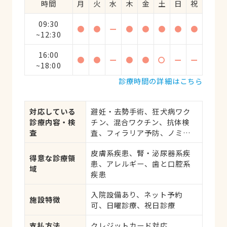
時間
月
火
水
木
金
土
日
祝
09:30
●
●
ー
●
●
●
●
●
~12:30
16:00
●
●
ー
●
●
〇
ー
ー
~18:00
診療時間の詳細はこちら
対応している
避妊・去勢手術、狂犬病ワク
診療内容・検
チン、混合ワクチン、抗体検
査
査、フィラリア予防、ノミ・
ダニ予防、マイクロチップ対
皮膚系疾患、腎・泌尿器系疾
応、健康診断、各種検査、外
得意な診療領
患、アレルギー、歯と口腔系
科手術
域
疾患
入院設備あり、ネット予約
施設特徴
可、日曜診療、祝日診療
支払方法
クレジットカード対応