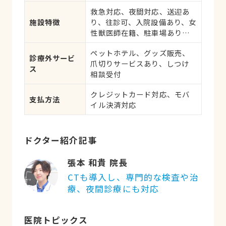
胆・すい臓系疾患、血液・免
救急対応、夜間対応、送迎あ
疫系疾患、耳系疾患、皮膚系
施設特徴
り、往診可、入院設備あり、女
疾患、腎・泌尿器系疾患、生
性獣医師在籍、駐車場あり、
殖器系疾患、腫瘍・がん、ア
19時以降診療可、ネット予約
レルギー、歯と口腔系疾患、
ペットホテル、グッズ販売、
可、日曜診療、祝日診療
けが・その他
診療外サービ
爪切りサービスあり、しつけ
ス
相談受付
クレジットカード対応、モバ
支払方法
イル決済対応
ドクター紹介記事
張本 和貴 院長
CTも導入し、専門的な検査や治
療、夜間診療にも対応
医院トピックス