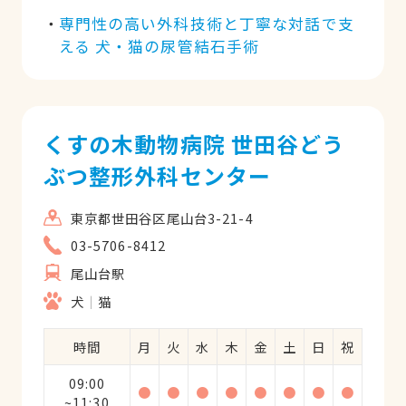
専門性の高い外科技術と丁寧な対話で支
える 犬・猫の尿管結石手術
くすの木動物病院 世田谷どう
ぶつ整形外科センター
東京都世田谷区尾山台3-21-4
03-5706-8412
尾山台駅
犬
猫
時間
月
火
水
木
金
土
日
祝
09:00
●
●
●
●
●
●
●
●
~11:30