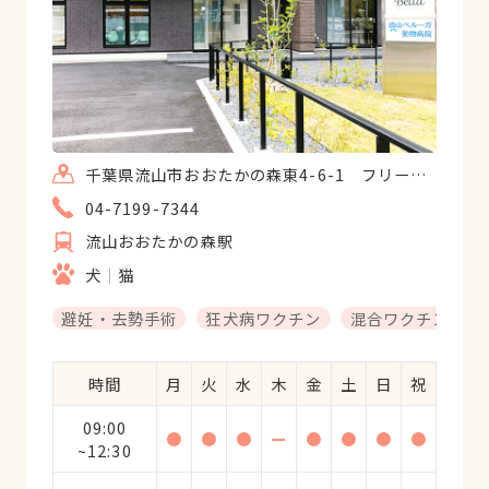
千葉県流山市おおたかの森東4-6-1 フリージアおおたかの森
04-7199-7344
流山おおたかの森駅
犬
猫
避妊・去勢手術
狂犬病ワクチン
混合ワクチン
時間
月
火
水
木
金
土
日
祝
09:00
●
●
●
ー
●
●
●
●
~12:30