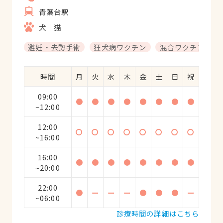
青葉台駅
犬
猫
避妊・去勢手術
狂犬病ワクチン
混合ワクチン
時間
月
火
水
木
金
土
日
祝
09:00
●
●
●
●
●
●
●
●
~12:00
12:00
〇
〇
〇
〇
〇
〇
〇
〇
~16:00
16:00
●
●
●
●
●
●
●
●
~20:00
22:00
●
ー
ー
ー
●
●
●
ー
~06:00
診療時間の詳細はこちら