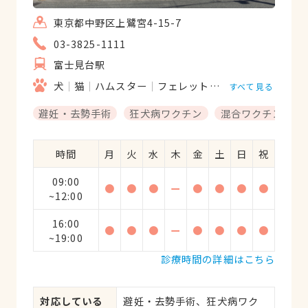
東京都中野区上鷺宮4-15-7
03-3825-1111
富士見台駅
犬
猫
ハムスター
フェレット
モルモット
リス
すべて見る
避妊・去勢手術
狂犬病ワクチン
混合ワクチン
時間
月
火
水
木
金
土
日
祝
09:00
●
●
●
ー
●
●
●
●
~12:00
16:00
●
●
●
ー
●
●
●
●
~19:00
診療時間の詳細はこちら
対応している
避妊・去勢手術、狂犬病ワク