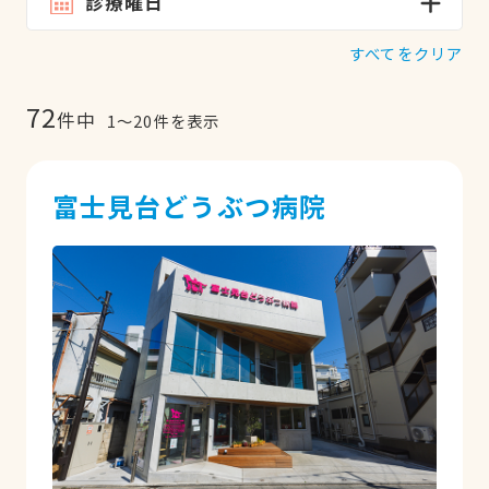
診療曜日
すべてをクリア
72
件中
1
〜
20
件を表示
富士見台どうぶつ病院