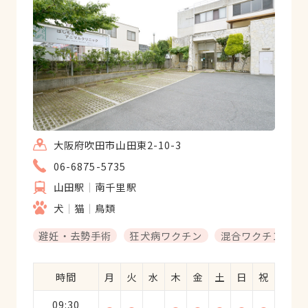
大阪府吹田市山田東2-10-3
06-6875-5735
山田駅
南千里駅
犬
猫
鳥類
避妊・去勢手術
狂犬病ワクチン
混合ワクチン
時間
月
火
水
木
金
土
日
祝
09:30